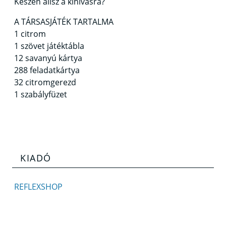
Készen állsz a kihívásra?
A TÁRSASJÁTÉK TARTALMA
1 citrom
1 szövet játéktábla
12 savanyú kártya
288 feladatkártya
32 citromgerezd
1 szabályfüzet
KIADÓ
REFLEXSHOP