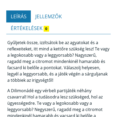
LEÍRÁS
JELLEMZŐK
ÉRTÉKELÉSEK
0
Gyűljetek össze, izzítsátok be az agyatokat és a
reflexeiteket, itt mind a kettőre szükség lesz! Te vagy
a legokosabb vagy a leggyorsabb? Nagyszerű,
ragadd meg a citromot mindenkinél hamarabb és
facsard ki belőle a pontokat. Válaszolj helyesen,
legyél a leggyorsabb, és a játék végén a sárguljanak
a többiek az irigységtől!
A Dilimonádé egy vérbeli partijáték néhány
csavarral! Hol a tudásodra lesz szükséged, hol az
ügyességedre. Te vagy a legokosabb vagy a
leggyorsabb? Negyszerű, ragadd meg a citromot
mindenkinél hamarabb és vacsard ki belőle a