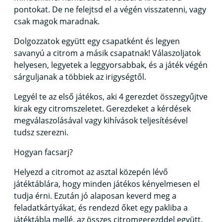
pontokat. De ne felejtsd el a végén visszatenni, vagy
csak magok maradnak.
Dolgozzatok együtt egy csapatként és legyen
savanyú a citrom a másik csapatnak! Válaszoljatok
helyesen, legyetek a leggyorsabbak, és a játék végén
sárguljanak a többiek az irigységtől.
Legyél te az első játékos, aki 4 gerezdet összegyűjtve
kirak egy citromszeletet. Gerezdeket a kérdések
megválaszolásával vagy kihívások teljesítésével
tudsz szerezni.
Hogyan facsarj?
Helyezd a citromot az asztal közepén lévő
játéktáblára, hogy minden játékos kényelmesen el
tudja érni. Ezután jó alaposan keverd meg a
feladatkártyákat, és rendezd őket egy pakliba a
játéktábla mellé, az összes citromgerezddel együtt.