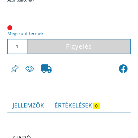
Azonosító:
497
Megszűnt termék
Figyelés
JELLEMZŐK
ÉRTÉKELÉSEK
0
KIADÓ