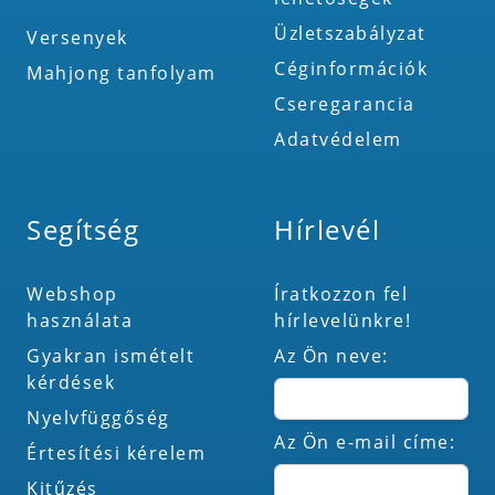
Üzletszabályzat
Versenyek
Céginformációk
Mahjong tanfolyam
Cseregarancia
Adatvédelem
Segítség
Hírlevél
Webshop
Íratkozzon fel
használata
hírlevelünkre!
Gyakran ismételt
Az Ön neve:
kérdések
Nyelvfüggőség
Az Ön e-mail címe:
Értesítési kérelem
Kitűzés