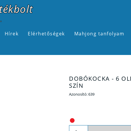
tékbolt
.
Hírek
Elérhetőségek
Mahjong tanfolyam
DOBÓKOCKA - 6 OL
SZÍN
Azonosító:
639