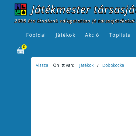
Játékmester társasjá
2008 óta kínálunk válogatottan jó társasjátékokat.
Főoldal
Játékok
Akció
Toplista
0
Vissza
Ön itt van:
Játékok
Dobókocka