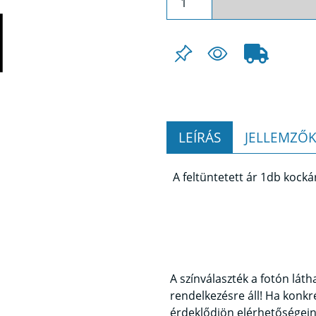
LEÍRÁS
JELLEMZŐ
A feltüntetett ár 1db kocká
A színválaszték a fotón lát
rendelkezésre áll! Ha konkré
érdeklődjön elérhetőségei