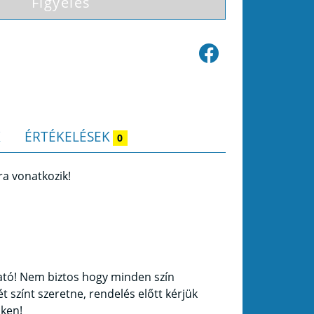
Figyelés
K
ÉRTÉKELÉSEK
0
ra vonatkozik!
ható! Nem biztos hogy minden szín
t színt szeretne, rendelés előtt kérjük
nken!