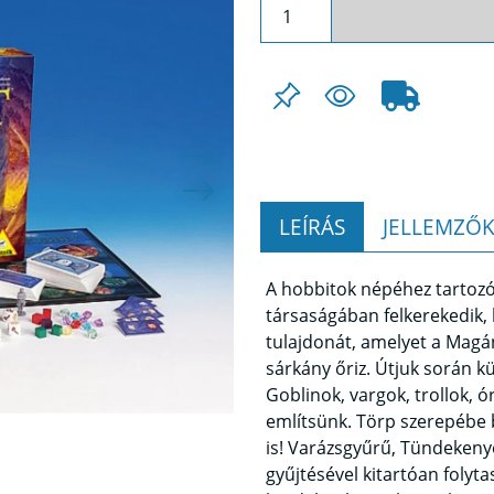
LEÍRÁS
JELLEMZŐ
A hobbitok népéhez tartozó
társaságában felkerekedik, 
tulajdonát, amelyet a Magá
sárkány őriz. Útjuk során k
Goblinok, vargok, trollok, 
említsünk. Törp szerepébe 
is! Varázsgyűrű, Tündekenyé
gyűjtésével kitartóan folyta