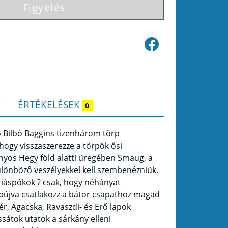
Figyelés
K
ÉRTÉKELÉSEK
0
 Bilbó Baggins tizenhárom törp
hogy visszaszerezze a törpök ősi
nyos Hegy föld alatti üregében Smaug, a
ülönböző veszélyekkel kell szembenézniük.
óriáspókok ? csak, hogy néhányat
bújva csatlakozz a bátor csapathoz magad
r, Ágacska, Ravaszdi- és Erő lapok
ssátok utatok a sárkány elleni