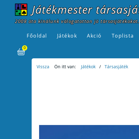
Játékmester társasjá
2008 óta kínálunk válogatottan jó társasjátékokat.
Főoldal
Játékok
Akció
Toplista
0
Vissza
Ön itt van:
Játékok
Társasjáték