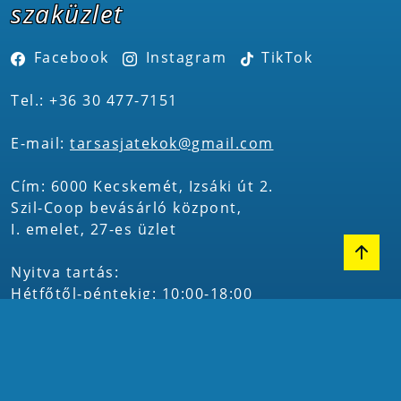
szaküzlet
Facebook
Instagram
TikTok
Tel.: +36 30 477-7151
E-mail:
tarsasjatekok@gmail.com
Cím: 6000 Kecskemét, Izsáki út 2.
Szil-Coop bevásárló központ,
I. emelet, 27-es üzlet
Nyitva tartás:
Hétfőtől-péntekig: 10:00-18:00
Szombaton: 10:00-13:00