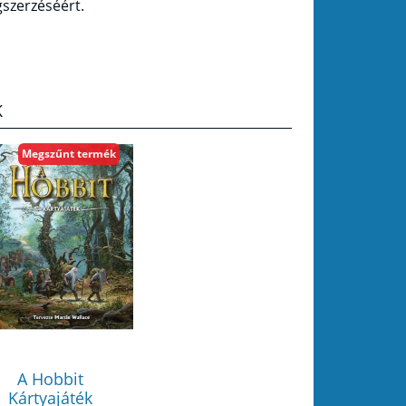
szerzéséért.
K
Megszűnt termék
A Hobbit
Kártyajáték