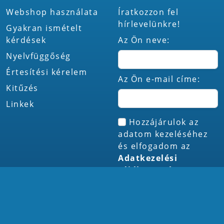
Webshop használata
Íratkozzon fel
hírlevelünkre!
Gyakran ismételt
kérdések
Az Ön neve:
Nyelvfüggőség
Értesítési kérelem
Az Ön e-mail címe:
Kitűzés
Linkek
Hozzájárulok az
adatom kezeléséhez
és elfogadom az
Adatkezelési
tájékoztatót
Feliratkozás