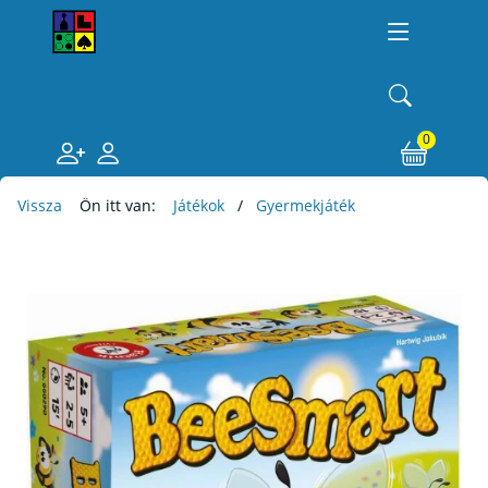
0
Vissza
Ön itt van:
Játékok
Gyermekjáték