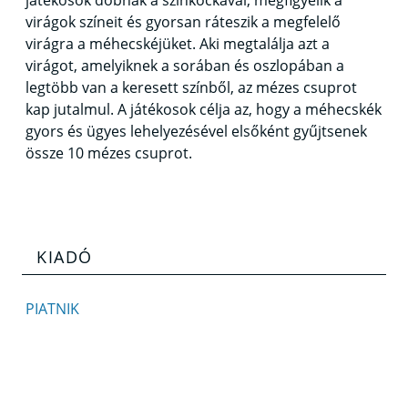
játékosok dobnak a színkockával, megfigyelik a
virágok színeit és gyorsan ráteszik a megfelelő
virágra a méhecskéjüket. Aki megtalálja azt a
virágot, amelyiknek a sorában és oszlopában a
legtöbb van a keresett színből, az mézes csuprot
kap jutalmul. A játékosok célja az, hogy a méhecskék
gyors és ügyes lehelyezésével elsőként gyűjtsenek
össze 10 mézes csuprot.
KIADÓ
PIATNIK