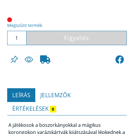
Megszűnt termék
Figyelés
LEÍRÁS
JELLEMZŐK
ÉRTÉKELÉSEK
0
A játékosok a boszorkányokkal a mágikus
korongokon varázskártyák kijátszásával lépkednek a