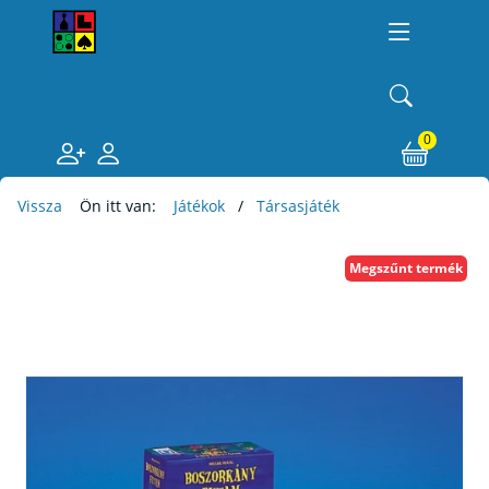
0
Vissza
Ön itt van:
Játékok
Társasjáték
Megszűnt termék