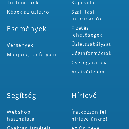
Történetünk
Kapcsolat
Képek az üzletről
Szállítási
információk
Események
Fizetési
lehetőségek
Üzletszabályzat
Versenyek
Céginformációk
Mahjong tanfolyam
Cseregarancia
Adatvédelem
Segítség
Hírlevél
Webshop
Íratkozzon fel
használata
hírlevelünkre!
Gyakran ismételt
Az Ön neve: