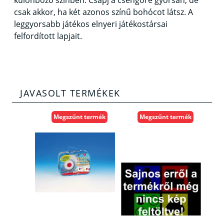
különböző színben. Csapj a csengőre gyorsan, de
csak akkor, ha két azonos színű bohócot látsz. A
leggyorsabb játékos elnyeri játékostársai
felfordított lapjait.
JAVASOLT TERMÉKEK
Megszűnt termék
Megszűnt termék