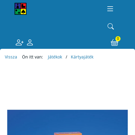
0
Vissza
Ön itt van:
Játékok
Kártyajáték