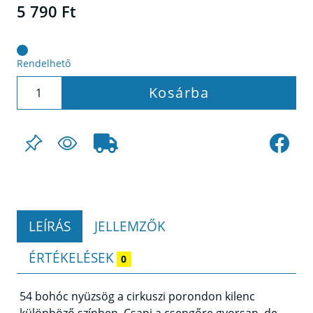
5 790 Ft
Rendelhető
Kosárba
LEÍRÁS
JELLEMZŐK
ÉRTÉKELÉSEK
0
54 bohóc nyüzsög a cirkuszi porondon kilenc