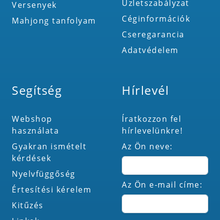
Üzletszabályzat
Versenyek
Céginformációk
Mahjong tanfolyam
Cseregarancia
Adatvédelem
Segítség
Hírlevél
Webshop
Íratkozzon fel
használata
hírlevelünkre!
Gyakran ismételt
Az Ön neve:
kérdések
Nyelvfüggőség
Az Ön e-mail címe:
Értesítési kérelem
Kitűzés