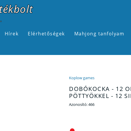
tékbolt
.
Hírek
Elérhetőségek
Mahjong tanfolyam
Koplow games
DOBÓKOCKA - 12 
PÖTTYÖKKEL - 12 S
Azonosító:
466