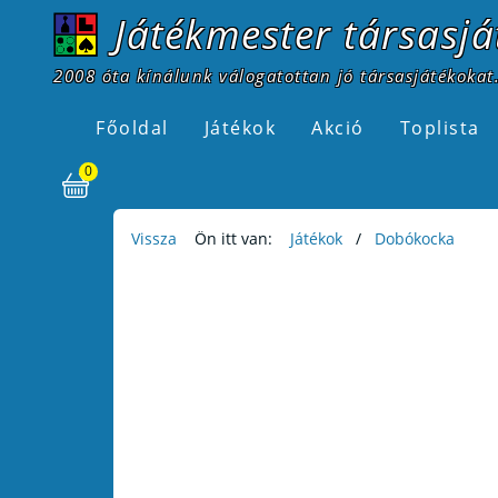
Játékmester társasjá
2008 óta kínálunk válogatottan jó társasjátékokat.
Főoldal
Játékok
Akció
Toplista
0
Vissza
Ön itt van:
Játékok
Dobókocka